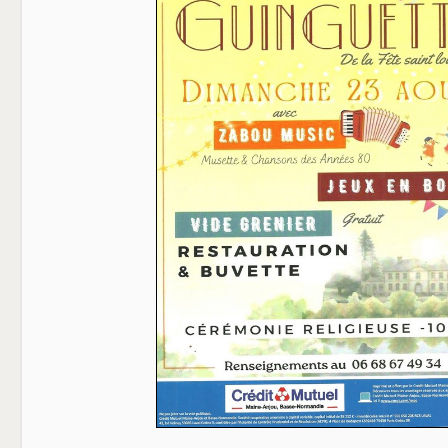
BOL D'AIR
LE COMITE DES FETES
LE GOUGEON CARANTILLAIS
LA SOCIETE DE CHASSE
LA PATRIOTE
L'ETRIER
LE CERCLE DE L'AMITIE
LES ANCIENS COMBATTANTS
AUX CIDRES ETC
COMMERCANTS & ARTISANS
DEMARCHES ADMINISTRATIVES
CARTE D'IDENTITE
PASSEPORT
NOUVEAUX HABITANTS
RECENSEMENT MILITAIRE (JDC)
CARANTILLY
UN PEU D'HISTOIRE
URBANISME
EGLISE ET CULTE
VOS ELUS
BIBLIOTHEQUE
CONTACT