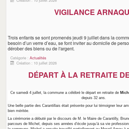
Création : 10 juillet 2026
VIGILANCE ARNAQ
Trois enfants se sont promenés jeudi 9 juillet dans la comm
besoin d’un verre d’eau, se font inviter au domicile de pers
dérober des biens ou de l'argent.
Catégorie :
Actualités
Création : 10 juillet 2026
DÉPART À LA RETRAITE D
Ce samedi 4 juillet, la commune a célébré le départ en retraite de
Mich
depuis 32 ans.
Une belle partie des Carantillais était présente pour lui témoigner leur amit
bien méritée.
La cérémonie a débuté par le discours de M. le Maire de Carantilly, Bru
parcours de Michel, depuis ses années d’école jusqu’à sa vie professio
la commune, Michel a ensuite travaillé partiellement au Mesnil-Amey à p