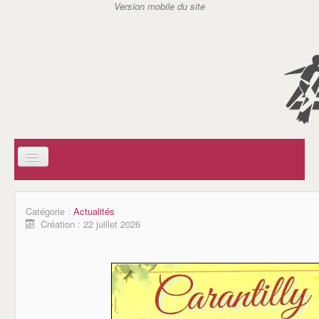
ACCUEIL
SOCIAL
Catégorie :
Actualités
AIDE A DOMICILE EN MILIEU RURAL (ADMR)
Création : 22 juillet 2026
CENTRE COMMUNAL D'ACTION SOCIAL (CCAS)
SERVICE D'ACTION GERONTOLOGIQUE (SAG)
SERVICE DE SOINS INFIRMIERS A DOMICILE (SSIAD)
AIDES A DOMICILE DE CARANTILLY
ASSISTANTES MATERNELLES / REPAM
ASSOCIATIONS
JSC TENNIS DE TABLE