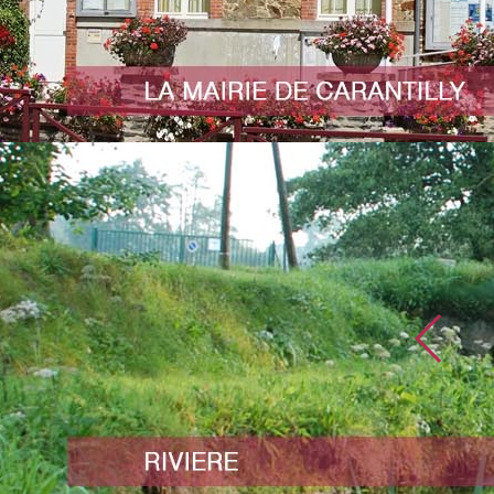
ternance dans une entreprise de menuiserie à Coutances
r un CAP.
mani
 un projet de confection.
pté avec enthousiasme sa demande.
ivré sa jardinière le vendredi 27 juin. Il a reçu un accueil
commission de fleurissement, qui l'ont félicité pour sa
AUX AL