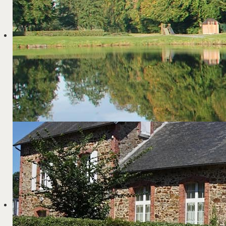
Catégorie :
Actualités
Création : 4 juillet 2025
Jardinière confec
Au début de l'année 2025, Dylan s'est rendu à 
une jardinière.