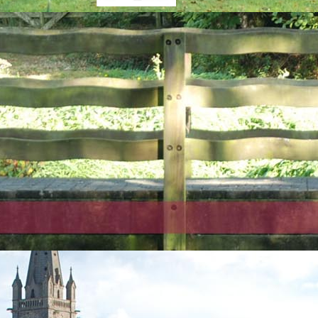
ON DE SALLES
lle des fêtes (Comité des fêtes)
Cantine
Salle de réunion
PRATIQUES
et
Situer Carantilly
Compte-rendus
du conseil
Agence postale
Education
es