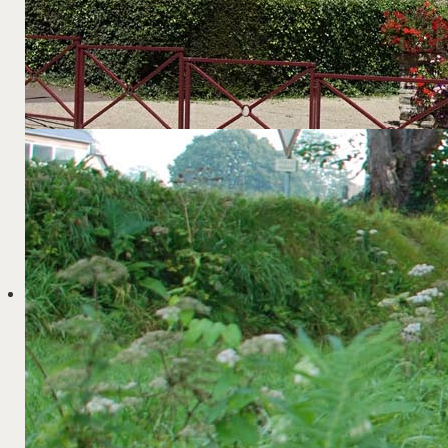
A l'âge de 16 ans, ce jeune homme est en al
tout en suivant des cours au CFA pour obteni
Dans le cadre de sa scolarité, on lui demande
Les membres du conseil municipal ont acce
Après 30 à 40 heures de travail, Dylan nous a l
très chaleureux de la part des membres de la 
réalisation.
Catégorie :
Actualités