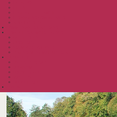
LA PATRIOTE
L'ETRIER
LE CERCLE DE L'AMITIE
LES ANCIENS COMBATTANTS
AUX CIDRES ETC
COMMERCANTS & ARTISANS
DEMARCHES ADMINISTRATIVES
CARTE D'IDENTITE
PASSEPORT
NOUVEAUX HABITANTS
RECENSEMENT MILITAIRE (JDC)
CARANTILLY
UN PEU D'HISTOIRE
URBANISME
EGLISE ET CULTE
VOS ELUS
BIBLIOTHEQUE
CONTACT