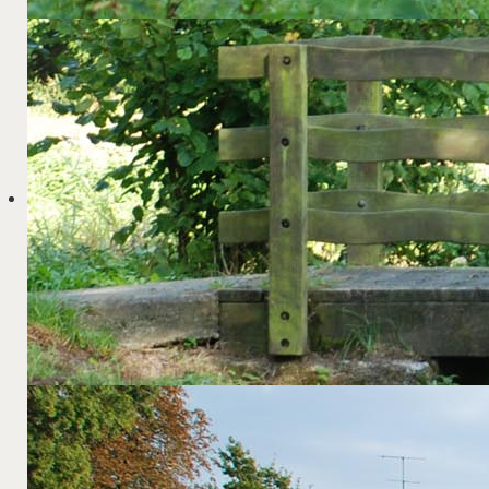
Création : 27 juin 2025
JS C
Samedi 21 juin, le club de tennis de table de C
de saison.
Il marque la fin des compétitions pour la plup
Dans une ambiance amicale et chaleureuse, 
chaleur accablante.
A l'issue de de cette journée, Maximilien L
Puis lors de la remise des récompenses, Beno
le vainqueur mais également tous les particip
la qualité de leur jeu.
Il a rappelé quelques-uns des très bons résult
reviendra lors de l'assemblée générale de l'ass