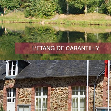
FLASH 
tionnée par Dylan HOMMET
la mairie pour présenter un projet visant à confectionner
CALEND