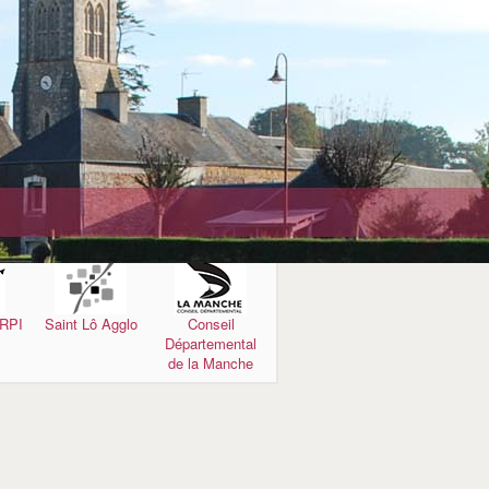
es
Gestion des
Moyens de
eaux
transport
Brèves
Permanence des
élus
 RPI
Saint Lô Agglo
Conseil
Départemental
de la Manche