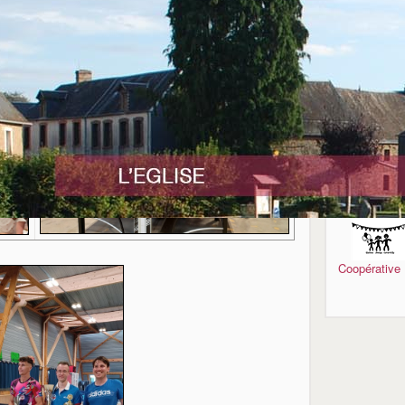
Collecte d
déchets
Tourisme
Coopérative