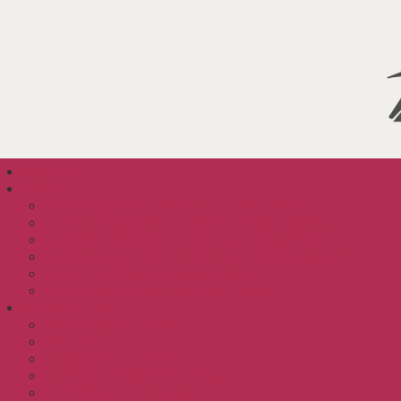
ACCUEIL
SOCIAL
AIDE A DOMICILE EN MILIEU RURAL (ADMR)
CENTRE COMMUNAL D'ACTION SOCIAL (CCAS)
SERVICE D'ACTION GERONTOLOGIQUE (SAG)
SERVICE DE SOINS INFIRMIERS A DOMICILE (SSIAD)
AIDES A DOMICILE DE CARANTILLY
ASSISTANTES MATERNELLES / REPAM
ASSOCIATIONS
JSC TENNIS DE TABLE
BOL D'AIR
LE COMITE DES FETES
LE GOUGEON CARANTILLAIS
LA SOCIETE DE CHASSE