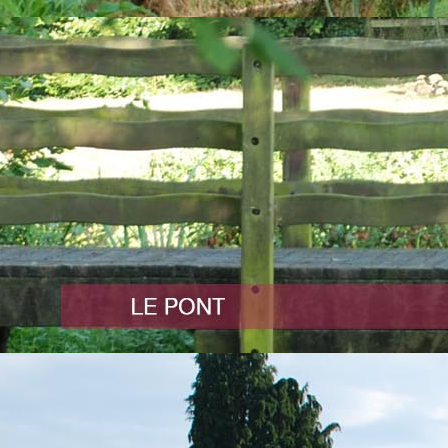
arantillaise
LOCATI
Sa
arantilly organisait son traditionnel tournoi interne de fin
art des pongistes.
chacun a donné le meilleur de lui-même malgré une
INFOS 
AIR a remporté la finale face à Morgan LEGENDRE.
ît GOURBIN, président de la JS Carantillaise, a félicité
ants qui ont animé de belle façon toute cette journée par
Urgences 
médical
ats obtenus sur l'ensemble de la saison et sur lesquels il
ociation qui aura lieu le vendredi 4 juillet 2025.
Services
vétérinair