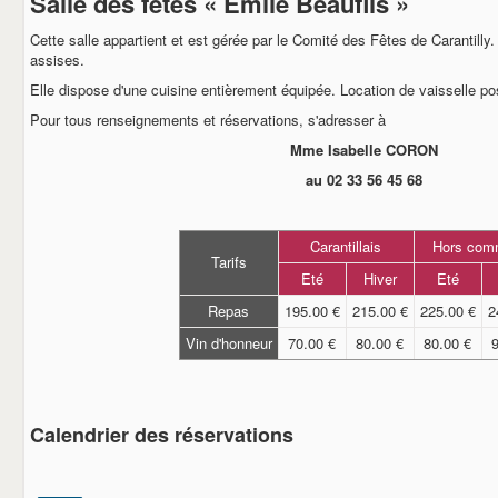
Salle des fêtes « Emile Beaufils »
BOL D'AIR
LE COMITE DES FETES
Cette salle appartient et est gérée par le Comité des Fêtes de Carantilly
LE GOUGEON CARANTILLAIS
assises.
LA SOCIETE DE CHASSE
LA PATRIOTE
Elle dispose d'une cuisine entièrement équipée. Location de vaisselle po
L'ETRIER
Pour tous renseignements et réservations, s'adresser à
LE CERCLE DE L'AMITIE
Mme Isabelle CORON
LES ANCIENS COMBATTANTS
AUX CIDRES ETC
au 02 33 56 45 68
COMMERCANTS & ARTISANS
DEMARCHES ADMINISTRATIVES
CARTE D'IDENTITE
Carantillais
Hors com
PASSEPORT
Tarifs
NOUVEAUX HABITANTS
Eté
Hiver
Eté
RECENSEMENT MILITAIRE (JDC)
Repas
195.00 €
215.00 €
225.00 €
2
CARANTILLY
UN PEU D'HISTOIRE
Vin d'honneur
70.00 €
80.00 €
80.00 €
URBANISME
EGLISE ET CULTE
VOS ELUS
BIBLIOTHEQUE
Calendrier des réservations
CONTACT