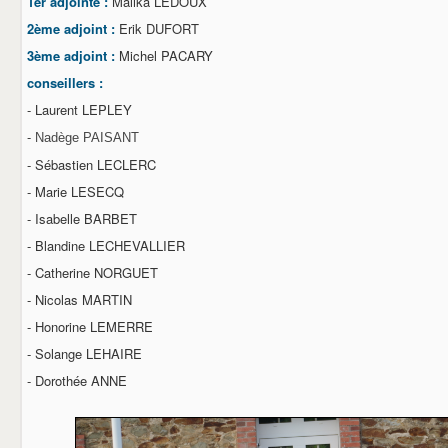
1er adjointe :
Malika LEDOUX
BOL D'AIR
LE COMITE DES FETES
2ème adjoint :
Erik DUFORT
LE GOUGEON CARANTILLAIS
3ème adjoint :
Michel PACARY
LA SOCIETE DE CHASSE
LA PATRIOTE
conseillers :
L'ETRIER
- Laurent LEPLEY
LE CERCLE DE L'AMITIE
LES ANCIENS COMBATTANTS
-
Nadège PAISANT
AUX CIDRES ETC
- Sébastien LECLERC
COMMERCANTS & ARTISANS
- Marie LESECQ
DEMARCHES ADMINISTRATIVES
CARTE D'IDENTITE
- Isabelle BARBET
PASSEPORT
- Blandine LECHEVALLIER
NOUVEAUX HABITANTS
RECENSEMENT MILITAIRE (JDC)
- Catherine NORGUET
CARANTILLY
- Nicolas MARTIN
UN PEU D'HISTOIRE
URBANISME
- Honorine LEMERRE
EGLISE ET CULTE
- Solange LEHAIRE
VOS ELUS
- Dorothée ANNE
BIBLIOTHEQUE
CONTACT